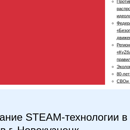
Проти
распр
идеол
Федер
«Безо
движе
Регио
«КуZб
прави
Эколо
80-ле
СВОи 
вание STEAM-технологии 