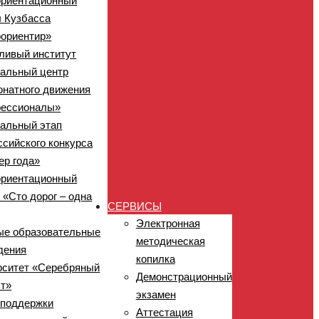
риентационный
л Кузбасса
ориентир»
ливый институт
нальный центр
онатного движения
ессионалы»
нальный этап
ссийского конкурса
ер года»
риентационный
 «Сто дорог – одна
СЕРВИСЫ
Электронная
ые образовательные
методическая
дения
копилка
рситет «Серебряный
Демонстрационный
ст»
экзамен
 поддержки
Аттестация