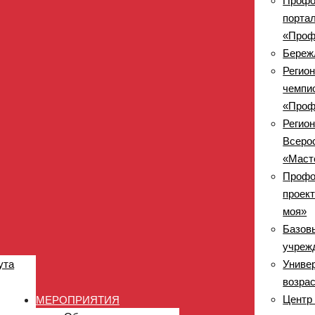
Профо
порта
«Проф
Береж
Регио
чемпи
«Проф
Регио
Всеро
«Маст
Профо
проект
моя»
Базов
учреж
ута
Униве
возра
Центр
МЕРОПРИЯТИЯ