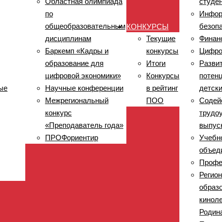
Областная олимпиада
студе
по
Инфор
общеобразовательным
безоп
КОНКУРСЫ
дисциплинам
Текущие
Финан
Баркемп «Кадры и
конкурсы
Цифро
образование для
Итоги
Разви
цифровой экономики»
Конкурсы
потен
ые
Научные конференции
в рейтинг
детск
Межрегиональный
ПОО
Содей
конкурс
трудо
«Преподаватель года»
выпус
ПРОФориентир
Учебн
объед
Профе
Регио
образ
кинол
Родин