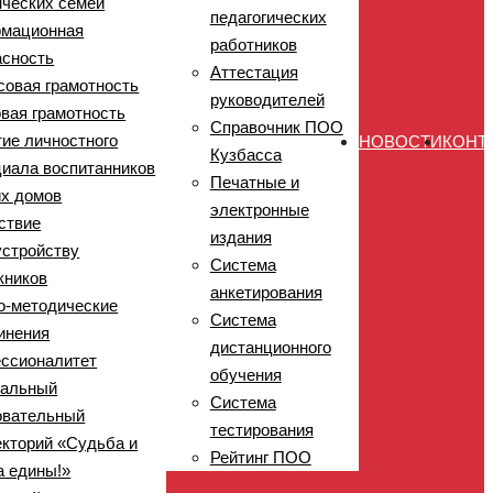
нческих семей
педагогических
мационная
работников
асность
Аттестация
совая грамотность
руководителей
вая грамотность
Справочник ПОО
тие личностного
НОВОСТИ
КОНТ
Кузбасса
циала воспитанников
Печатные и
их домов
электронные
ствие
издания
устройству
Система
кников
анкетирования
о-методические
Система
инения
дистанционного
ссионалитет
обучения
нальный
Система
овательный
тестирования
екторий «Судьба и
Рейтинг ПОО
а едины!»