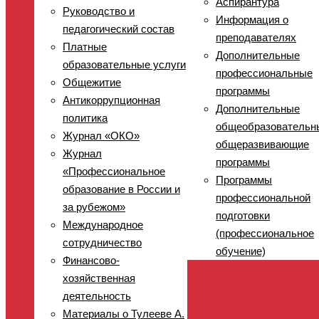
Аспирантура
Руководство и
Информация о
педагогический состав
преподавателях
Платные
Дополнительные
образовательные услуги
профессиональные
Общежитие
программы
Антикоррупционная
Дополнительные
политика
общеобразовательн
Журнал «ОКО»
общеразвивающие
Журнал
программы
«Профессиональное
Программы
образование в России и
профессиональной
за рубежом»
подготовки
Международное
(профессиональное
сотрудничество
обучение)
Финансово-
хозяйственная
деятельность
Материалы о Тулееве А.