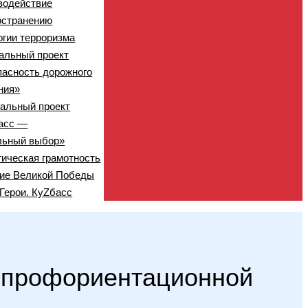
водействие
остранению
огии терроризма
альный проект
пасность дорожного
ния»
нальный проект
асс —
льный выбор»
гическая грамотность
тие Великой Победы
Герои. КуZбасс
в профориентационной