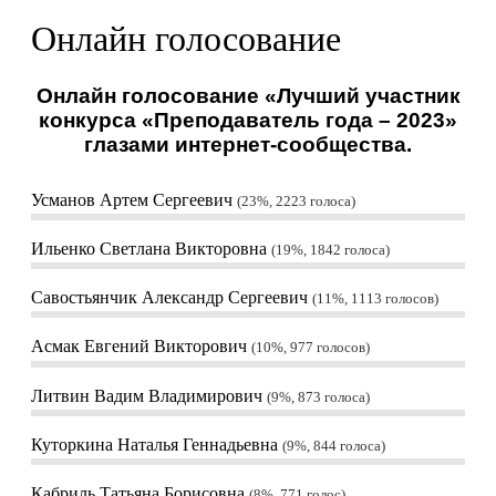
Онлайн голосование
Онлайн голосование «Лучший участник
конкурса «Преподаватель года – 2023»
глазами интернет-сообщества.
Усманов Артем Сергеевич
23%, 2223
голоса
Ильенко Светлана Викторовна
19%, 1842
голоса
Савостьянчик Александр Сергеевич
11%, 1113
голосов
Асмак Евгений Викторович
10%, 977
голосов
Литвин Вадим Владимирович
9%, 873
голоса
Куторкина Наталья Геннадьевна
9%, 844
голоса
Кабриль Татьяна Борисовна
8%, 771
голос