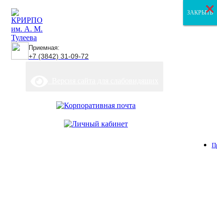
×
×
×
ЗАКРЫТЬ
ЗАКРЫТЬ
ЗАКРЫТЬ
Приемная:
+7 (3842) 31-09-72
Версия сайта для слабовидящих
П