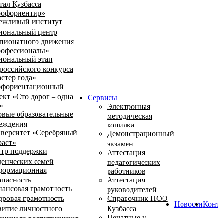
тал Кузбасса
офориентир»
ежливый институт
иональный центр
пионатного движения
офессионалы»
иональный этап
российского конкурса
стер года»
фориентационный
ект «Сто дорог – одна
Сервисы
»
Электронная
овые образовательные
методическая
еждения
копилка
верситет «Серебряный
Демонстрационный
раст»
экзамен
тр поддержки
Аттестация
денческих семей
педагогических
ормационная
работников
опасность
Аттестация
ансовая грамотность
руководителей
ровая грамотность
Справочник ПОО
Новости
Кон
витие личностного
Кузбасса
Печатные и