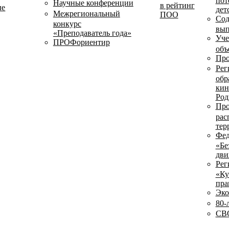
пот
Научные конференции
в рейтинг
ые
дет
Межрегиональный
ПОО
Сод
конкурс
вып
«Преподаватель года»
Уче
ПРОФориентир
объ
Про
Рег
обр
кин
Род
Про
рас
тер
Фед
«Бе
дви
Рег
«Ку
пра
Эко
80-
СВО