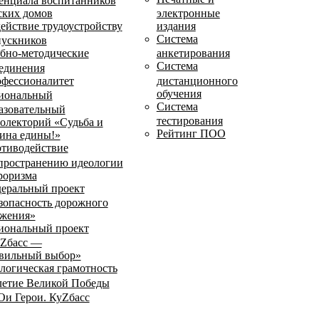
енциала воспитанников
ских домов
электронные
ействие трудоустройству
издания
Система
ускников
бно-методические
анкетирования
Система
единения
фессионалитет
дистанционного
обучения
иональный
Система
азовательный
тестирования
олекторий «Судьба и
Рейтинг ПОО
ина едины!»
тиводействие
пространению идеологии
роризма
еральный проект
зопасность дорожного
жения»
иональный проект
Zбасс —
вильный выбор»
логическая грамотность
летие Великой Победы
и Герои. КуZбасс