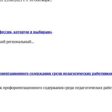
фессия, которую я выбираю»
кий региональный...
риентационного содержания среди педагогических работнико
к профориентационного содержания среди педагогических работ