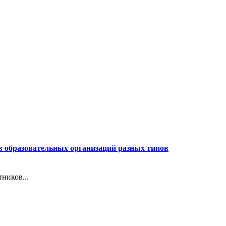
в образовательных организаций разных типов
ников...