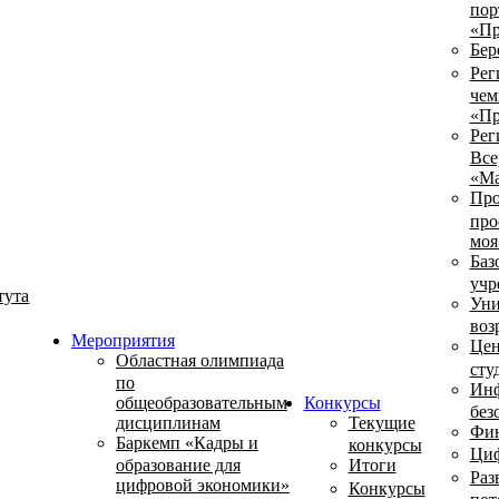
пор
«Пр
Бер
Рег
чем
«Пр
Рег
Все
«Ма
Про
про
моя
Баз
учр
тута
Уни
воз
Мероприятия
Цен
Областная олимпиада
сту
по
Инф
общеобразовательным
Конкурсы
без
дисциплинам
Текущие
Фин
Баркемп «Кадры и
конкурсы
Циф
образование для
Итоги
Раз
цифровой экономики»
Конкурсы