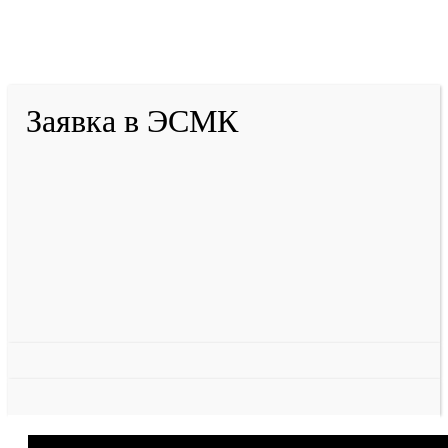
2001-
2026
© ГБУ ДПО «КРИРПО» им. А.М.
Тулеева
Разработано в «Резалт»
Заявка в ЭСМК