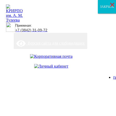
×
×
×
ЗАКРЫТЬ
ЗАКРЫТЬ
ЗАКРЫТЬ
Приемная:
+7 (3842) 31-09-72
Версия сайта для слабовидящих
П