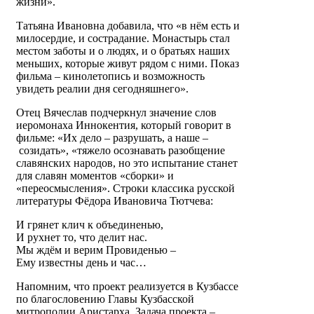
жизни».
Татьяна Ивановна добавила, что «в нём есть и
милосердие, и сострадание. Монастырь стал
местом заботы и о людях, и о братьях наших
меньших, которые живут рядом с ними. Показ
фильма – кинолетопись и возможность
увидеть реалии дня сегодняшнего».
Отец Вячеслав подчеркнул значение слов
иеромонаха Иннокентия, который говорит в
фильме: «Их дело
–
разрушать, а наше
–
созидать», «тяжело осознавать разобщение
славянских народов, но это испытание станет
для славян моментов «сборки» и
«переосмысления». Строки классика русской
литературы Фёдора Ивановича Тютчева:
И грянет клич к объединенью,
И рухнет то, что делит нас.
Мы ждём и верим Провиденью –
Ему известны день и час…
Напомним, что проект реализуется в Кузбассе
по благословению Главы Кузбасской
митрополии Аристарха. Задача проекта –