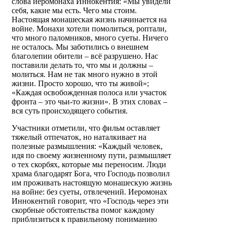
слова иеромонаха Иннокентия: «Мы увидели
себя, какие мы есть. Чего мы стоим.
Настоящая монашеская жизнь начинается на
войне. Монахи хотели помолиться, роптали,
что много паломников, много суеты. Ничего
не осталось. Мы заботились о внешнем
благолепии обители – всё разрушено. Нас
поставили делать то, что мы и должны –
молиться. Нам не так много нужно в этой
жизни. Просто хорошо, что ты живой»;
«Каждая освобожденная полоса или участок
фронта – это чьи-то жизни». В этих словах –
вся суть происходящего события.
Участники отметили, что фильм оставляет
тяжелый отпечаток, но наталкивает на
полезные размышления: «Каждый человек,
идя по своему жизненному пути, размышляет
о тех скорбях, которые мы переносим. Люди
храма благодарят Бога, что Господь позволил
им проживать настоящую монашескую жизнь
на войне: без суеты, отвлечений. Иеромонах
Иннокентий говорит, что «Господь через эти
скорбные обстоятельства помог каждому
приблизиться к правильному пониманию