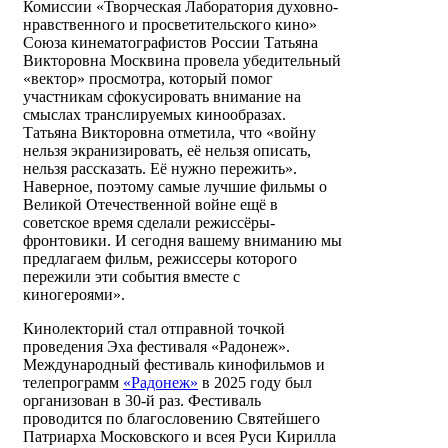
Комиссии «Творческая Лаборатория духовно-
нравственного и просветительского кино»
Союза кинематографистов России Татьяна
Викторовна Москвина провела убедительный
«вектор» просмотра, который помог
участникам сфокусировать внимание на
смыслах транслируемых кинообразах.
Татьяна Викторовна отметила, что «войну
нельзя экранизировать, её нельзя описать,
нельзя рассказать. Её нужно пережить».
Наверное, поэтому самые лучшие фильмы о
Великой Отечественной войне ещё в
советское время сделали режиссёры-
фронтовики. И сегодня вашему вниманию мы
предлагаем фильм, режиссеры которого
пережили эти события вместе с
киногероями».
Кинолекторий стал отправной точкой
проведения Эха фестиваля «Радонеж».
Международный фестиваль кинофильмов и
телепрограмм
«Радонеж»
в 2025 году был
организован в 30-й раз. Фестиваль
проводится по благословению Святейшего
Патриарха Московского и всея Руси Кирилла