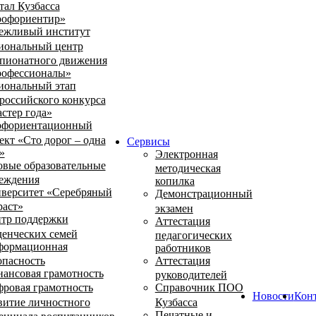
тал Кузбасса
офориентир»
ежливый институт
иональный центр
пионатного движения
офессионалы»
иональный этап
российского конкурса
стер года»
фориентационный
ект «Сто дорог – одна
Сервисы
»
Электронная
овые образовательные
методическая
еждения
копилка
верситет «Серебряный
Демонстрационный
раст»
экзамен
тр поддержки
Аттестация
денческих семей
педагогических
ормационная
работников
опасность
Аттестация
ансовая грамотность
руководителей
ровая грамотность
Справочник ПОО
Новости
Кон
витие личностного
Кузбасса
Печатные и