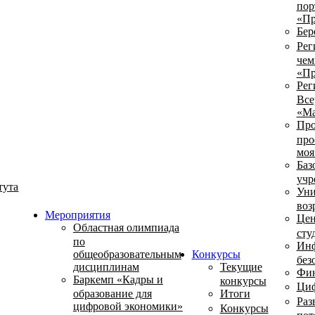
пор
«Пр
Бер
Рег
чем
«Пр
Рег
Все
«Ма
Про
про
моя
Баз
учр
тута
Уни
воз
Мероприятия
Цен
Областная олимпиада
сту
по
Инф
общеобразовательным
Конкурсы
без
дисциплинам
Текущие
Фин
Баркемп «Кадры и
конкурсы
Циф
образование для
Итоги
Раз
цифровой экономики»
Конкурсы