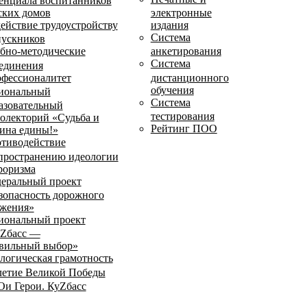
енциала воспитанников
ских домов
электронные
ействие трудоустройству
издания
Система
ускников
бно-методические
анкетирования
Система
единения
фессионалитет
дистанционного
обучения
иональный
Система
азовательный
тестирования
олекторий «Судьба и
Рейтинг ПОО
ина едины!»
тиводействие
пространению идеологии
роризма
еральный проект
зопасность дорожного
жения»
иональный проект
Zбасс —
вильный выбор»
логическая грамотность
летие Великой Победы
и Герои. КуZбасс