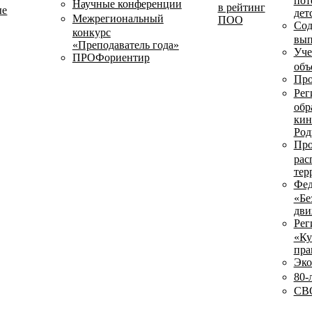
пот
Научные конференции
в рейтинг
ые
дет
Межрегиональный
ПОО
Сод
конкурс
вып
«Преподаватель года»
Уче
ПРОФориентир
объ
Про
Рег
обр
кин
Род
Про
рас
тер
Фед
«Бе
дви
Рег
«Ку
пра
Эко
80-
СВО