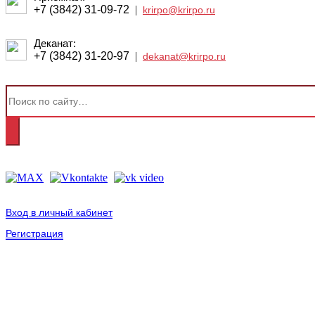
+7 (3842) 31-09-72
|
krirpo@krirpo.ru
Деканат:
+7 (3842) 31-20-97
|
dekanat@krirpo.ru
Вход в личный кабинет
Регистрация
2001-
2026
© ГБУ ДПО «КРИРПО» им. А.М. Тулеева
Разработано в «Резалт»