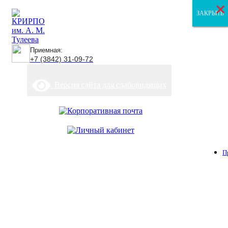
×
×
×
ЗАКРЫТЬ
ЗАКРЫТЬ
ЗАКРЫТЬ
Приемная:
+7 (3842) 31-09-72
Версия сайта для слабовидящих
П