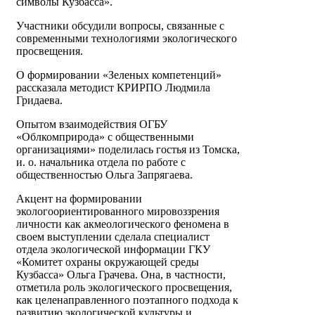
символы Кузбасса».
Участники обсудили вопросы, связанные с
современными технологиями экологического
просвещения.
О формировании «Зеленых компетенций»
рассказала методист КРИРПО Людмила
Гридаева.
Опытом взаимодействия ОГБУ
«Облкомприрода» с общественными
организациями» поделилась гостья из Томска,
и. о. начальника отдела по работе с
общественностью Ольга Запрягаева.
Акцент на формировании
экологоориентированного мировоззрения
личности как акмеологического феномена в
своем выступлении сделала специалист
отдела экологической информации ГКУ
«Комитет охраны окружающей среды
Кузбасса» Ольга Грачева. Она, в частности,
отметила роль экологического просвещения,
как целенаправленного поэтапного подхода к
развитию экологической культуры и