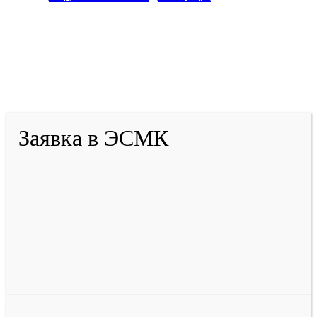
2001-
2026
© ГБУ ДПО «КРИРПО» им. А.М.
Тулеева
Разработано в «Резалт»
Заявка в ЭСМК