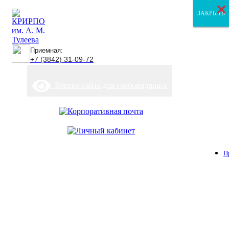
×
×
×
ЗАКРЫТЬ
ЗАКРЫТЬ
ЗАКРЫТЬ
Приемная:
+7 (3842) 31-09-72
Версия сайта для слабовидящих
П