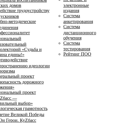
енциала воспитанников
ских домов
электронные
ействие трудоустройству
издания
Система
ускников
бно-методические
анкетирования
Система
единения
фессионалитет
дистанционного
обучения
иональный
Система
азовательный
тестирования
олекторий «Судьба и
Рейтинг ПОО
ина едины!»
тиводействие
пространению идеологии
роризма
еральный проект
зопасность дорожного
жения»
иональный проект
Zбасс —
вильный выбор»
логическая грамотность
летие Великой Победы
и Герои. КуZбасс