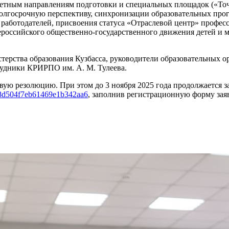
етным направлениям подготовки и специальных площадок («Точк
долгосрочную перспективу, синхронизации образовательных пр
 работодателей, присвоения статуса «Отраслевой центр» профе
ероссийского общественно-государственного движения детей и 
терства образования Кузбасса, руководители образовательных о
рудники КРИРПО им. А. М. Тулеева.
ю резолюцию. При этом до 3 ноября 2025 года продолжается за
/68d504f7eb61469e1b342aa6
, заполнив регистрационную форму зая