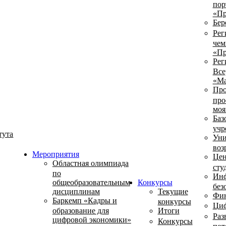
пор
«Пр
Бер
Рег
чем
«Пр
Рег
Все
«Ма
Про
про
моя
Баз
учр
тута
Уни
воз
Мероприятия
Цен
Областная олимпиада
сту
по
Инф
общеобразовательным
Конкурсы
без
дисциплинам
Текущие
Фин
Баркемп «Кадры и
конкурсы
Циф
образование для
Итоги
Раз
цифровой экономики»
Конкурсы