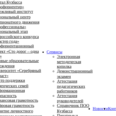
тал Кузбасса
офориентир»
ежливый институт
иональный центр
пионатного движения
офессионалы»
иональный этап
российского конкурса
стер года»
фориентационный
ект «Сто дорог – одна
Сервисы
»
Электронная
овые образовательные
методическая
еждения
копилка
верситет «Серебряный
Демонстрационный
раст»
экзамен
тр поддержки
Аттестация
денческих семей
педагогических
ормационная
работников
опасность
Аттестация
ансовая грамотность
руководителей
ровая грамотность
Справочник ПОО
Новости
Кон
витие личностного
Кузбасса
Печатные и