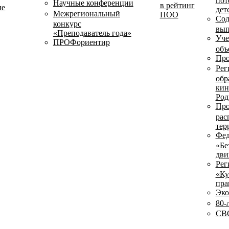
пот
Научные конференции
в рейтинг
ые
дет
Межрегиональный
ПОО
Сод
конкурс
вып
«Преподаватель года»
Уче
ПРОФориентир
объ
Про
Рег
обр
кин
Род
Про
рас
тер
Фед
«Бе
дви
Рег
«Ку
пра
Эко
80-
СВО