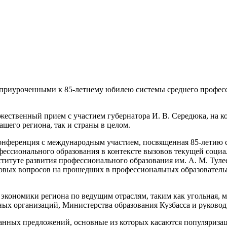
 приуроченными к 85-летнему юбилею системы среднего профес
ржественный прием с участием губернатора И. В. Середюка, на 
шего региона, так и страны в целом.
конференция с международным участием, посвященная 85-летию
офессионального образования в контексте вызовов текущей соц
ституте развития профессионального образования им. А. М. Туле
овых вопросов на прошедших в профессиональных образовательн
экономики региона по ведущим отраслям, таким как угольная, м
ных организаций, Министерства образования Кузбасса и руково
танных предложений, основные из которых касаются популяриз