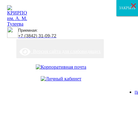
×
×
×
ЗАКРЫТЬ
ЗАКРЫТЬ
ЗАКРЫТЬ
Приемная:
+7 (3842) 31-09-72
Версия сайта для слабовидящих
П