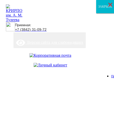
×
×
×
ЗАКРЫТЬ
ЗАКРЫТЬ
ЗАКРЫТЬ
Приемная:
+7 (3842) 31-09-72
Версия сайта для слабовидящих
П