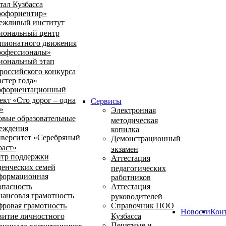
тал Кузбасса
офориентир»
ежливый институт
иональный центр
пионатного движения
офессионалы»
иональный этап
российского конкурса
стер года»
фориентационный
ект «Сто дорог – одна
Сервисы
»
Электронная
овые образовательные
методическая
еждения
копилка
верситет «Серебряный
Демонстрационный
раст»
экзамен
тр поддержки
Аттестация
денческих семей
педагогических
ормационная
работников
опасность
Аттестация
ансовая грамотность
руководителей
ровая грамотность
Справочник ПОО
Новости
Кон
витие личностного
Кузбасса
Печатные и