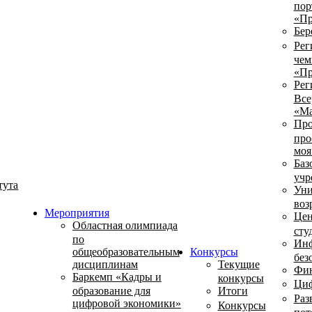
пор
«Пр
Бер
Рег
чем
«Пр
Рег
Все
«Ма
Про
про
моя
Баз
учр
тута
Уни
воз
Мероприятия
Цен
Областная олимпиада
сту
по
Инф
общеобразовательным
Конкурсы
без
дисциплинам
Текущие
Фин
Баркемп «Кадры и
конкурсы
Циф
образование для
Итоги
Раз
цифровой экономики»
Конкурсы