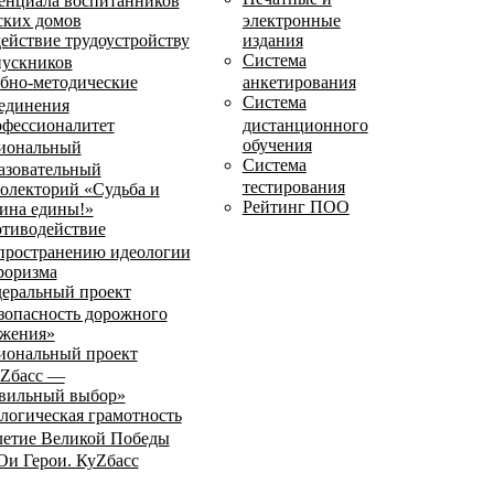
енциала воспитанников
ских домов
электронные
ействие трудоустройству
издания
Система
ускников
бно-методические
анкетирования
Система
единения
фессионалитет
дистанционного
обучения
иональный
Система
азовательный
тестирования
олекторий «Судьба и
Рейтинг ПОО
ина едины!»
тиводействие
пространению идеологии
роризма
еральный проект
зопасность дорожного
жения»
иональный проект
Zбасс —
вильный выбор»
логическая грамотность
летие Великой Победы
и Герои. КуZбасс