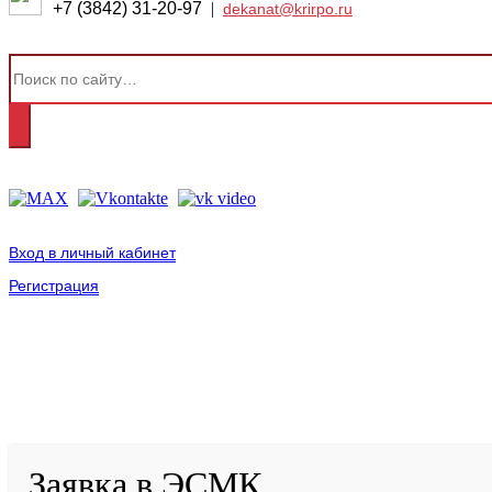
+7 (3842) 31-20-97
|
dekanat@krirpo.ru
Вход в личный кабинет
Регистрация
2001-
2026
© ГБУ ДПО «КРИРПО» им. А.М. Тулеева
Разработано в «Резалт»
Заявка в ЭСМК