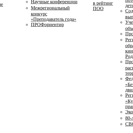
пот
Научные конференции
в рейтинг
ые
дет
Межрегиональный
ПОО
Сод
конкурс
вып
«Преподаватель года»
Уче
ПРОФориентир
объ
Про
Рег
обр
кин
Род
Про
рас
тер
Фед
«Бе
дви
Рег
«Ку
пра
Эко
80-
СВО