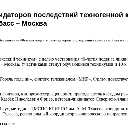
видаторов последствий техногенной
басс – Москва
Чествование 40-летия подвига ликвидаторов последствий техногенной катаст
ческий техникум» с целью чествования 40-летия подвига ликви
– Москва. Участниками станут обучающиеся техникумов и 10-х 
. Горечь полыни», снятого телеканалом «МИР». Фильм повеству
Нифонтова, кинорежиссер, сценарист, преподаватель кафедры р
 Казбек Николаевич Фриев, ветеран-ликвидатор Северной-Алан
Джус, методист ЦМСПО КРИРПО им. А. М. Тулеева, координатор
Тулеева, региональный координатор экологического направлен
ссылке: