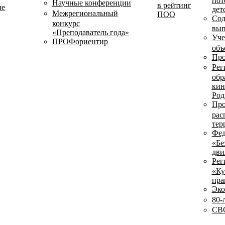
пот
Научные конференции
в рейтинг
ые
дет
Межрегиональный
ПОО
Сод
конкурс
вып
«Преподаватель года»
Уче
ПРОФориентир
объ
Про
Рег
обр
кин
Род
Про
рас
тер
Фед
«Бе
дви
Рег
«Ку
пра
Эко
80-
СВО