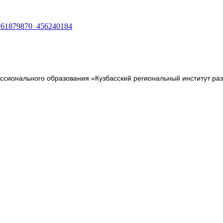
o-161879870_456240184
сионального образования «Кузбасский региональный институт ра