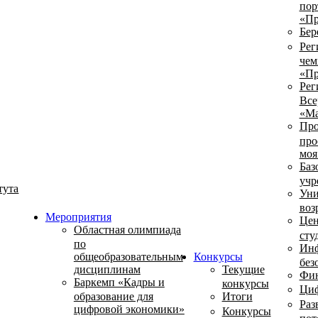
пор
«Пр
Бер
Рег
чем
«Пр
Рег
Все
«Ма
Про
про
моя
Баз
учр
тута
Уни
воз
Мероприятия
Цен
Областная олимпиада
сту
по
Инф
общеобразовательным
Конкурсы
без
дисциплинам
Текущие
Фин
Баркемп «Кадры и
конкурсы
Циф
образование для
Итоги
Раз
цифровой экономики»
Конкурсы