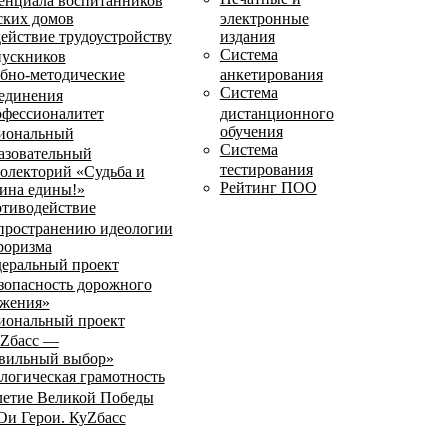
енциала воспитанников
ских домов
электронные
ействие трудоустройству
издания
Система
ускников
бно-методические
анкетирования
Система
единения
фессионалитет
дистанционного
обучения
иональный
Система
азовательный
тестирования
олекторий «Судьба и
Рейтинг ПОО
ина едины!»
тиводействие
пространению идеологии
роризма
еральный проект
зопасность дорожного
жения»
иональный проект
Zбасс —
вильный выбор»
логическая грамотность
летие Великой Победы
и Герои. КуZбасс