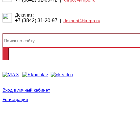
krirpo@krirpo.ru
Деканат:
+7 (3842) 31-20-97
|
dekanat@krirpo.ru
Вход в личный кабинет
Регистрация
2001-
2026
© ГБУ ДПО «КРИРПО» им. А.М. Тулеева
Разработано в «Резалт»