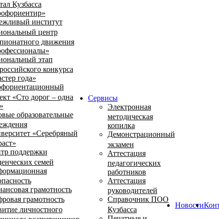
тал Кузбасса
офориентир»
ежливый институт
иональный центр
пионатного движения
офессионалы»
иональный этап
российского конкурса
стер года»
фориентационный
ект «Сто дорог – одна
Сервисы
»
Электронная
овые образовательные
методическая
еждения
копилка
верситет «Серебряный
Демонстрационный
раст»
экзамен
тр поддержки
Аттестация
денческих семей
педагогических
ормационная
работников
опасность
Аттестация
ансовая грамотность
руководителей
ровая грамотность
Справочник ПОО
Новости
Кон
витие личностного
Кузбасса
Печатные и