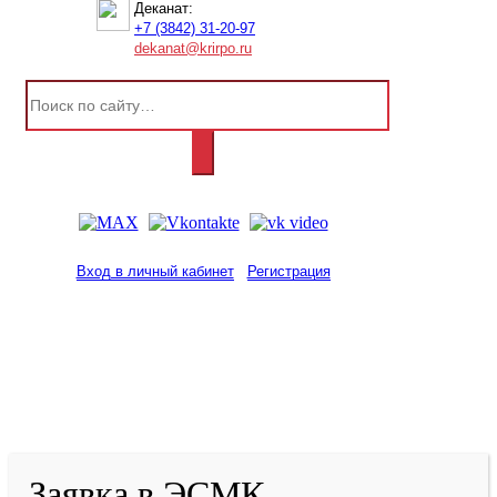
Деканат:
+7 (3842) 31-20-97
dekanat@krirpo.ru
Вход в личный кабинет
Регистрация
2001-
2026
© ГБУ ДПО «КРИРПО» им. А.М.
Тулеева
Разработано в «Резалт»
Заявка в ЭСМК