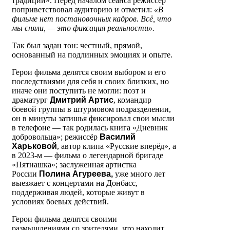
традиции». Перед началом сеанса режиссёр
поприветствовал аудиторию и отметил:
«В
фильме нет постановочных кадров. Всё, что
мы сняли, — это фиксация реальности».
Так был задан тон: честный, прямой,
основанный на подлинных эмоциях и опыте.
Герои фильма делятся своим выбором и его
последствиями для себя и своих близких, но
иначе они поступить не могли: поэт и
драматург
Дмитрий Артис
, командир
боевой группы в штурмовом подразделении,
он в минуты затишья фиксировал свои мысли
в телефоне — так родилась книга «Дневник
добровольца»; режиссёр
Василий
Харьковой
, автор клипа «Русские вперёд», а
в 2023-м — фильма о легендарной бригаде
«Пятнашка»; заслуженная артистка
России
Полина Агуреева,
уже много лет
выезжает с концертами на Донбасс,
поддерживая людей, которые живут в
условиях боевых действий.
Герои фильма делятся своими
размышлениями со зрителями, что находит