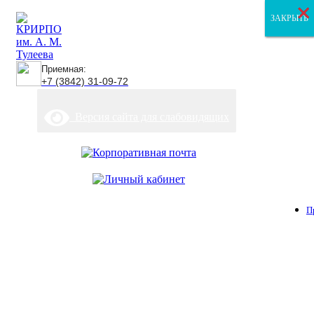
×
×
×
ЗАКРЫТЬ
ЗАКРЫТЬ
ЗАКРЫТЬ
Приемная:
+7 (3842) 31-09-72
Версия сайта для слабовидящих
П