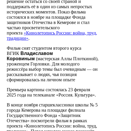
решение остаться со своей страной и
поддержать её в один из самых непростых
исторических моментов. Показ фильма
состоялся в ноябре на площадке Фонда
защитников Отечества в Кемерове и стал
частью просветительского
проекта
«Кинолетопись России: война, труд,
традиции»
.
Фильм снят студентом второго курса
ВГИК
Владиславом
Коровиным
(мастерская Аллы Плоткиной),
уроженцем Горловки. Для молодого
режиссёра выбор темы был очевидным — он
рассказывает о людях, чья позиция
сформировалась на личном опыте
Премьера картины состоялась 23 февраля
2025 года на телеканале «Россия. Культура».
В конце ноября старшеклассники школы № 5
города Кемерова на площадке филиала
Государственного Фонда «Защитник
Отечества» посмотрели фильм в рамках
проекта «Кинолетопись России: война, труд,