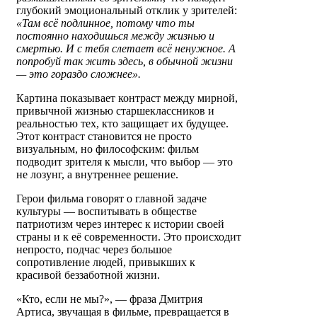
глубокий эмоциональный отклик у зрителей:
«Там всё подлинное, потому что ты
постоянно находишься между жизнью и
смертью. И с тебя слетает всё ненужное. А
попробуй так жить здесь, в обычной жизни
— это гораздо сложнее».
Картина показывает контраст между мирной,
привычной жизнью старшеклассников и
реальностью тех, кто защищает их будущее.
Этот контраст становится не просто
визуальным, но философским: фильм
подводит зрителя к мысли, что выбор — это
не лозунг, а внутреннее решение.
Герои фильма говорят о главной задаче
культуры — воспитывать в обществе
патриотизм через интерес к истории своей
страны и к её современности. Это происходит
непросто, подчас через большое
сопротивление людей, привыкших к
красивой беззаботной жизни.
«Кто, если не мы?», — фраза Дмитрия
Артиса, звучащая в фильме, превращается в