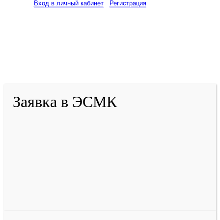
Вход в личный кабинет
Регистрация
2001-
2026
© ГБУ ДПО «КРИРПО» им. А.М.
Тулеева
Разработано в «Резалт»
Заявка в ЭСМК