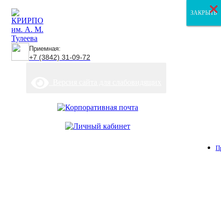
×
×
×
ЗАКРЫТЬ
ЗАКРЫТЬ
ЗАКРЫТЬ
Приемная:
+7 (3842) 31-09-72
Версия сайта для слабовидящих
П